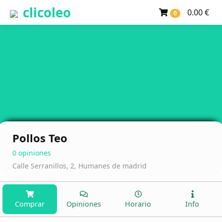
clicoleo
0.00 €
0
Pollos Teo
0 opiniones
Calle Serranillos, 2, Humanes de madrid
Comprar
Opiniones
Horario
Info