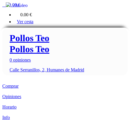
0
0.00 €
clicoleo
0
0.00 €
Ver cesta
Pollos Teo
Pollos Teo
0 opiniones
Calle Serranillos, 2, Humanes de Madrid
Comprar
Opiniones
Horario
Info