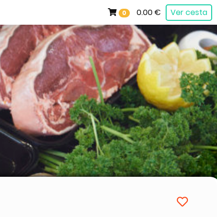
0.00 €
Ver cesta
0