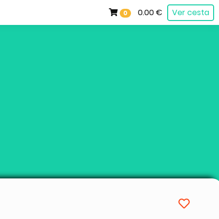
0.00 €
Ver cesta
0