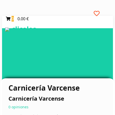
0
0.00 €
clicoleo
Carnicería Varcense
Carnicería Varcense
0 opiniones