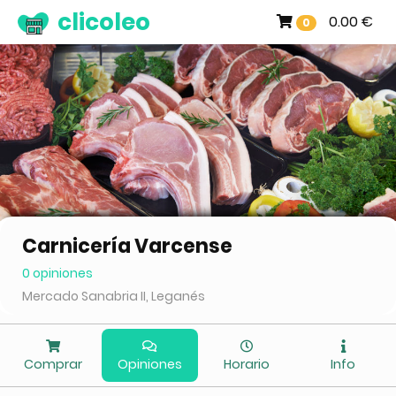
clicoleo
0.00 €
0
Carnicería Varcense
0 opiniones
Mercado Sanabria II, Leganés
Comprar
Opiniones
Horario
Info