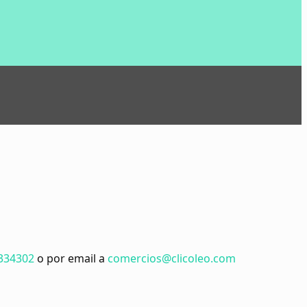
334302
o por email a
comercios@clicoleo.com