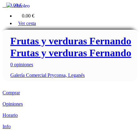
0
0.00 €
clicoleo
0
0.00 €
Ver cesta
Frutas y verduras Fernando
Frutas y verduras Fernando
0 opiniones
Galería Comercial Pryconsa, Leganés
Comprar
Opiniones
Horario
Info