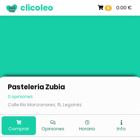
clicoleo
0.00 €
0
Pasteleria Zubia
0 opiniones
Calle Río Manzanares, 15, Leganés
Comprar
Opiniones
Horario
Info