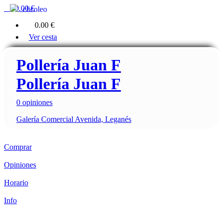
0
0.00 €
clicoleo
0
0.00 €
Ver cesta
Pollería Juan F
Pollería Juan F
0 opiniones
Galería Comercial Avenida, Leganés
Comprar
Opiniones
Horario
Info