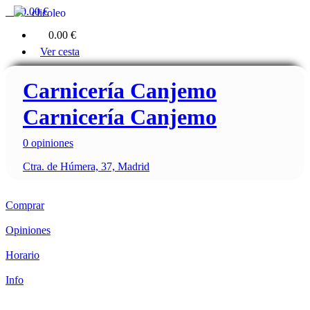
0
0.00 €
clicoleo
0
0.00 €
Ver cesta
Carnicería Canjemo
Carnicería Canjemo
0 opiniones
Ctra. de Húmera, 37, Madrid
Comprar
Opiniones
Horario
Info