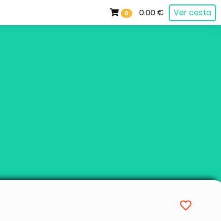
0.00 €
Ver cesta
0