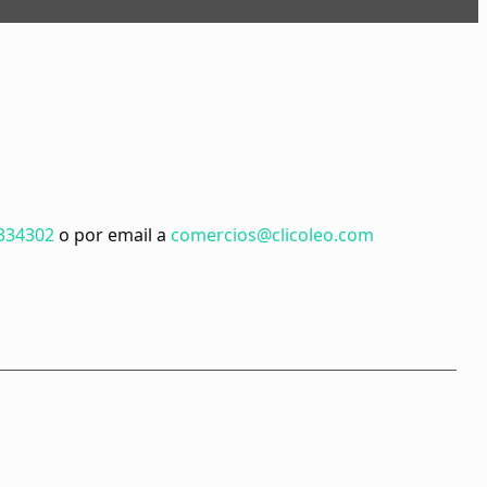
334302
o por email a
comercios@clicoleo.com