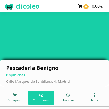
clicoleo
0.00 €
0
Pescadería Benigno
0 opiniones
Calle Marqués de Santillana, 4, Madrid
Comprar
Opiniones
Horario
Info