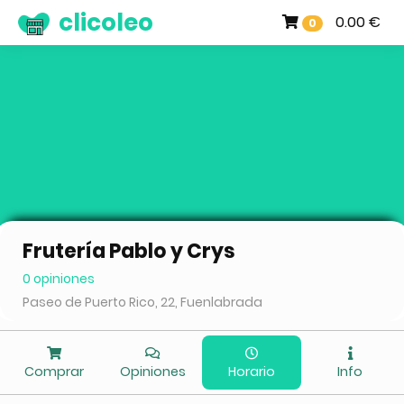
clicoleo
0.00 €
0
Frutería Pablo y Crys
0 opiniones
Paseo de Puerto Rico, 22, Fuenlabrada
Comprar
Opiniones
Horario
Info