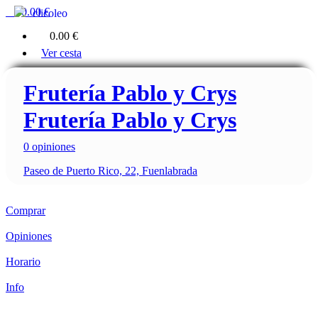
0
0.00 €
clicoleo
0
0.00 €
Ver cesta
Frutería Pablo y Crys
Frutería Pablo y Crys
0 opiniones
Paseo de Puerto Rico, 22, Fuenlabrada
Comprar
Opiniones
Horario
Info