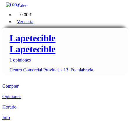
0
0.00 €
clicoleo
0
0.00 €
Ver cesta
Lapetecible
Lapetecible
1 opiniones
Centro Comercial Provincias 13, Fuenlabrada
Comprar
Opiniones
Horario
Info